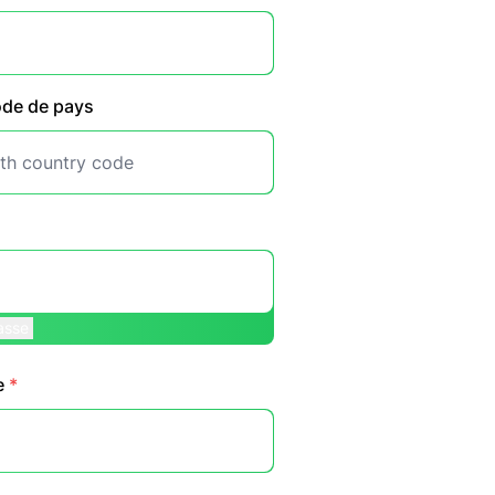
ode de pays
asse
e
*